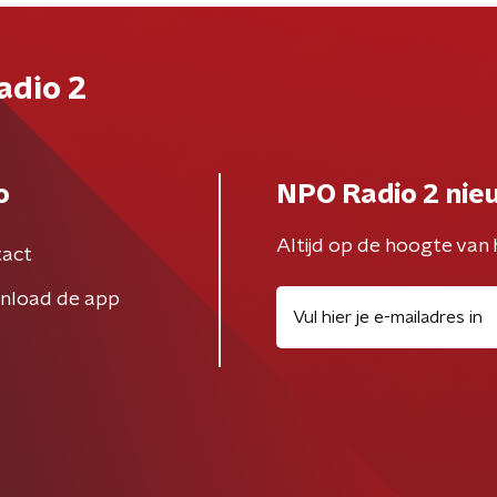
adio 2
o
NPO Radio 2 nie
Altijd op de hoogte van 
act
nload de app