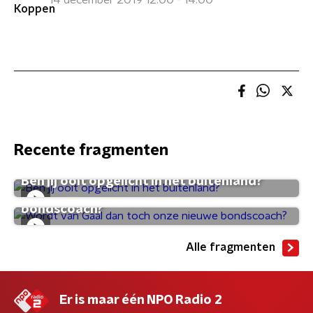
14 december 2019 12:00 - 14:00
Recente fragmenten
Ben jij ooit opgelicht in het buitenland?
Wordt van Gaal dan toch onze nieuwe
bondscoach?
Alle fragmenten
Er is maar één NPO Radio 2