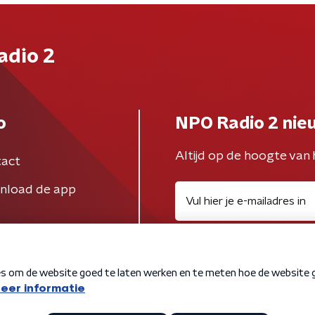
adio 2
o
NPO Radio 2 nie
Altijd op de hoogte van 
act
nload de app