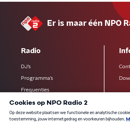
Er is maar één NPO R
Radio
Inf
DJ’s
Cont
Programma's
Dow
Frequenties
Algemene voorwaarden
Privacybeleid