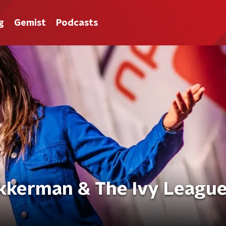
g
Gemist
Podcasts
kkerman & The Ivy League