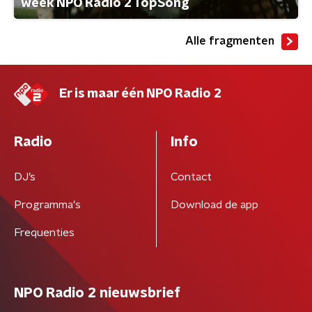
week NPO Radio 2 TopSong
Alle fragmenten
Er is maar één NPO Radio 2
Radio
Info
DJ’s
Contact
Programma's
Download de app
Frequenties
NPO Radio 2 nieuwsbrief