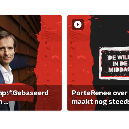
ump: "Gebaseerd
PorteRenee over 
...
maakt nog steeds