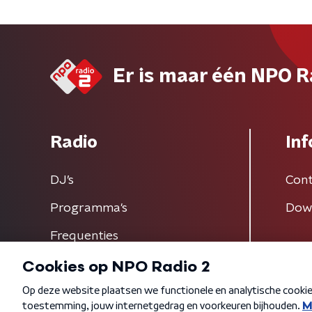
Er is maar één NPO R
Radio
Inf
DJ’s
Cont
Programma's
Dow
Frequenties