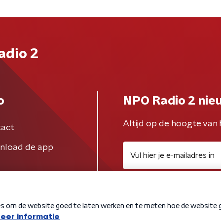
adio 2
o
NPO Radio 2 nie
Altijd op de hoogte van 
act
nload de app