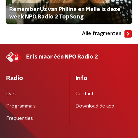
Remember Us van Philine en Melle is deze
week NPO Radio 2 TopSong
Alle fragmenten
Er is maar één NPO Radio 2
Radio
Info
DJ’s
Contact
Programma's
Download de app
Frequenties