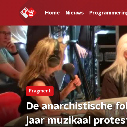
Home
Nieuws
Programmerin
Fragment
De anarchistische f
jaar muzikaal protes