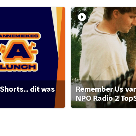
Shorts... dit was
Remember Us van 
NPO Radio 2 Top