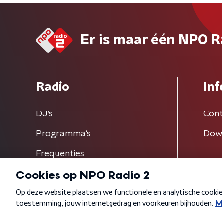
Er is maar één NPO R
Radio
Inf
DJ’s
Cont
Programma's
Dow
Frequenties
Algemene voorwaarden
Privacybeleid