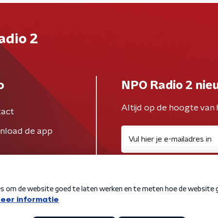
adio 2
o
NPO Radio 2 nie
Altijd op de hoogte van 
act
nload de app