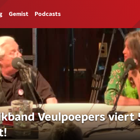
g
Gemist
Podcasts
olkband Veulpoepers viert
t!