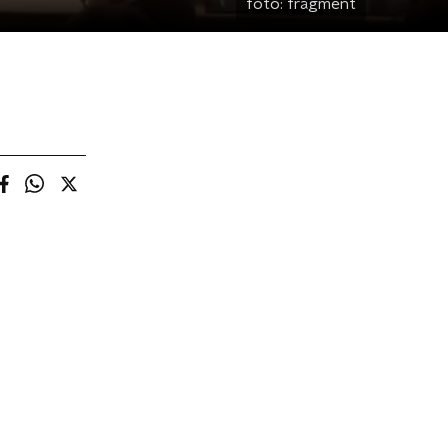
foto:
fragment