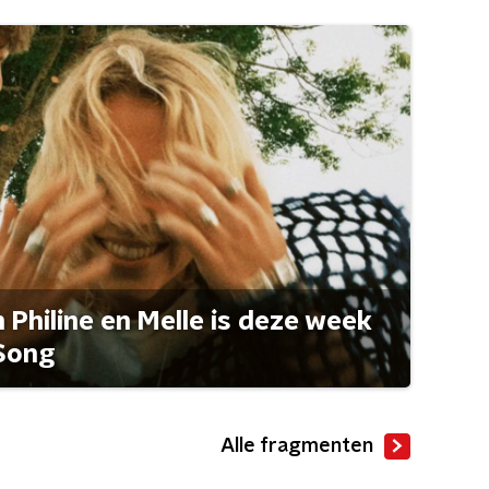
Philine en Melle is deze week
Song
Alle fragmenten