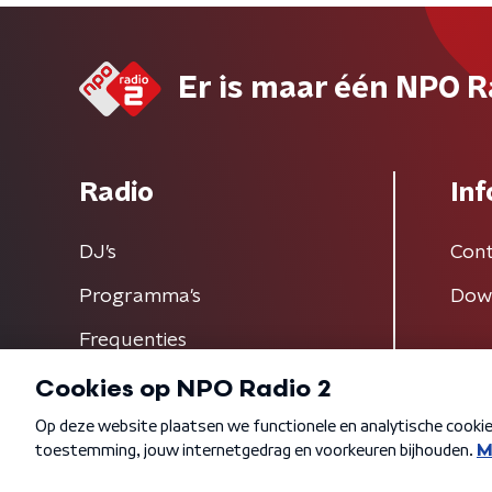
Er is maar één NPO R
Radio
Inf
DJ’s
Cont
Programma's
Dow
Frequenties
Algemene voorwaarden
Privacybeleid