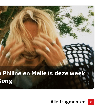
Philine en Melle is deze week
Song
Alle fragmenten