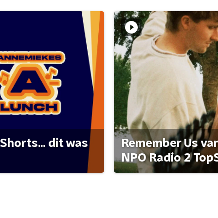
Shorts... dit was
Remember Us van 
NPO Radio 2 Top