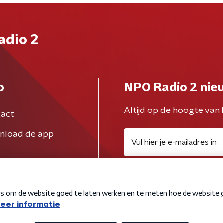
adio 2
o
NPO Radio 2 nie
Altijd op de hoogte van 
act
nload de app