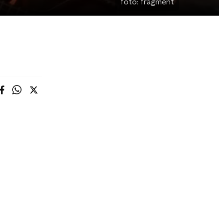
foto:
fragment