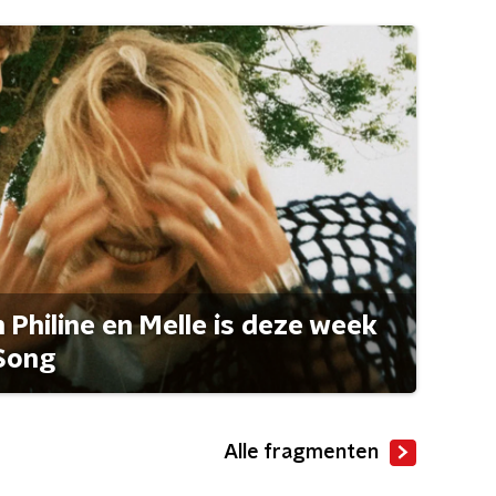
Philine en Melle is deze week
Song
Alle fragmenten