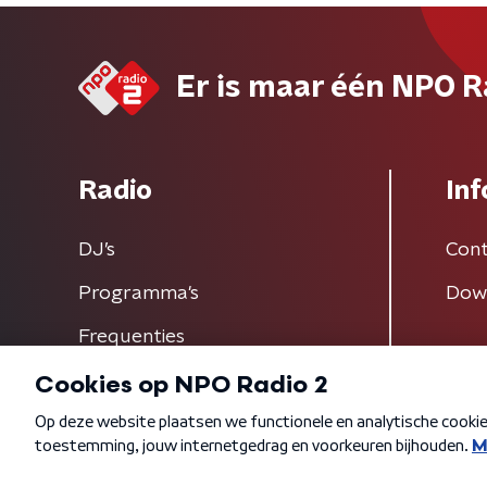
Er is maar één NPO R
Radio
Inf
DJ’s
Cont
Programma's
Dow
Frequenties
Algemene voorwaarden
Privacybeleid