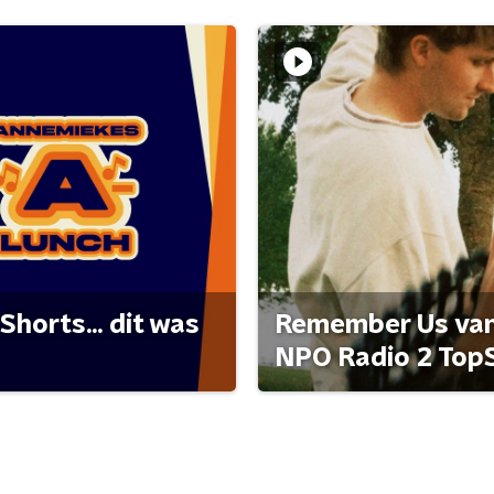
Shorts... dit was
Remember Us van 
NPO Radio 2 Top