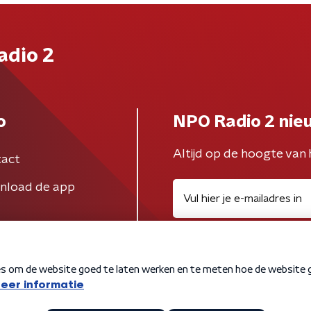
adio 2
o
NPO Radio 2 nie
Altijd op de hoogte van 
act
nload de app