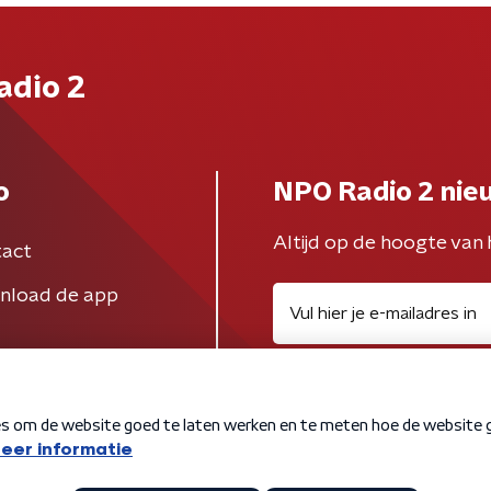
adio 2
o
NPO Radio 2 nie
Altijd op de hoogte van 
act
nload de app