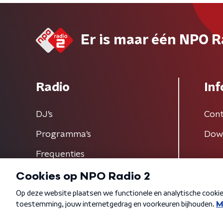
Er is maar één NPO R
Radio
Inf
DJ’s
Cont
Programma's
Dow
Frequenties
Algemene voorwaarden
Privacybeleid