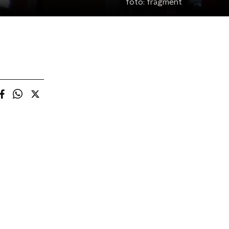
foto:
fragment