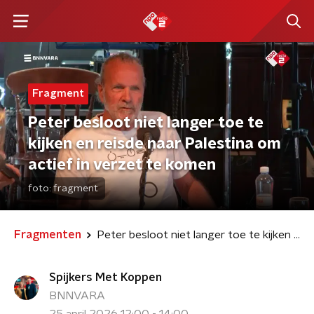
Fragment
Peter besloot niet langer toe te
kijken en reisde naar Palestina om
actief in verzet te komen
foto:
fragment
Fragmenten
Peter besloot niet langer toe te kijken en reisde naar Palestina om actief in verzet te komen
Spijkers Met Koppen
BNNVARA