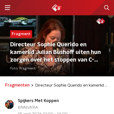
Fragment
Directeur Sophie Querido en
kamerlid Julian Bushoff uiten hun
zorgen over het stoppen van C-
support
foto:
fragment
Fragmenten
Directeur Sophie Querido en kamerlid Julian Bushoff uiten hun zorgen over het stoppen van C-support
Spijkers Met Koppen
BNNVARA