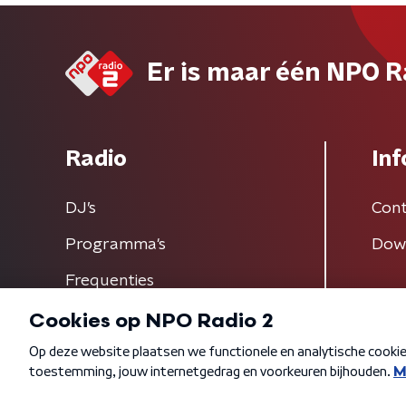
Er is maar één NPO R
Radio
Inf
DJ’s
Cont
Programma's
Dow
Frequenties
Algemene voorwaarden
Privacybeleid