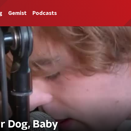
g
Gemist
Podcasts
ur Dog, Baby