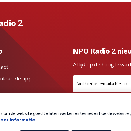
adio 2
o
NPO Radio 2 nie
Altijd op de hoogte van 
act
nload de app