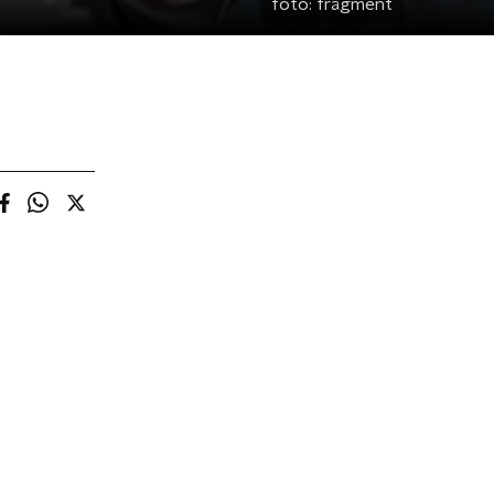
foto:
fragment