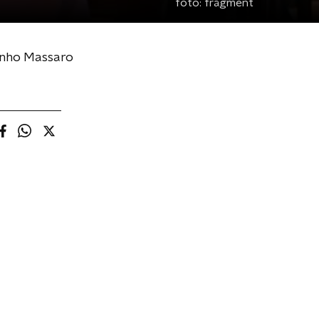
foto:
fragment
tinho Massaro