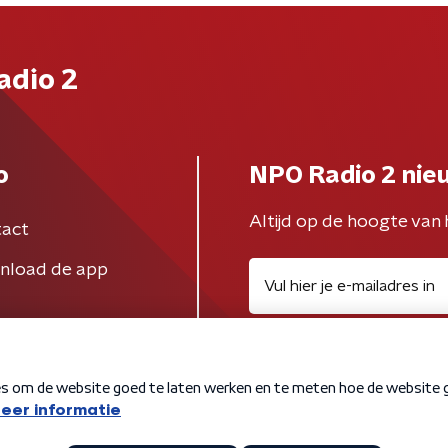
adio 2
o
NPO Radio 2 nie
Altijd op de hoogte van 
act
nload de app