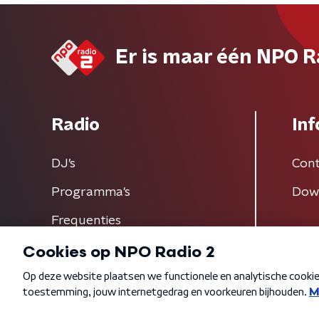
Er is maar één NPO R
Radio
Inf
DJ’s
Cont
Programma's
Dow
Frequenties
Algemene voorwaarden
Privacybeleid