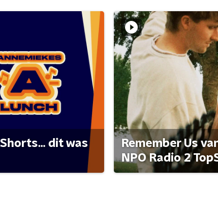
Shorts... dit was
Remember Us van 
NPO Radio 2 Top