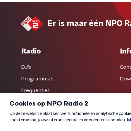
Er is maar één NPO R
Radio
Inf
DJ’s
Cont
Programma's
Dow
Frequenties
Algemene voorwaarden
Privacybeleid