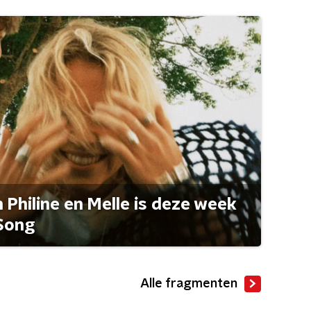
Philine en Melle is deze week
Song
Alle fragmenten