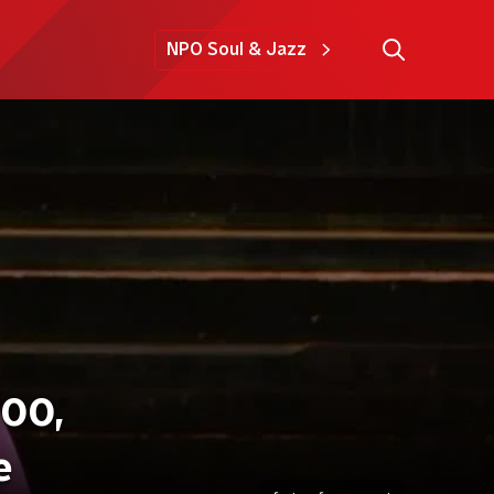
NPO Soul & Jazz
100,
e