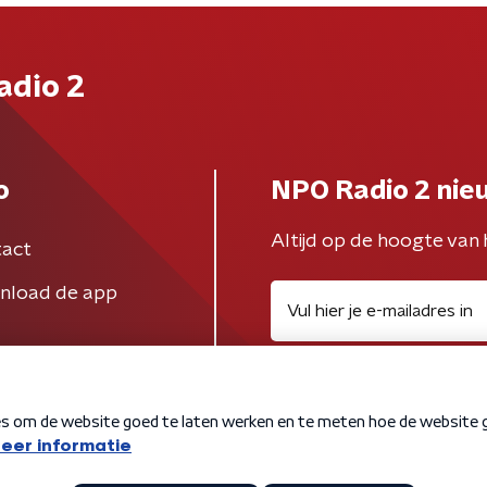
adio 2
o
NPO Radio 2 nie
Altijd op de hoogte van 
act
nload de app