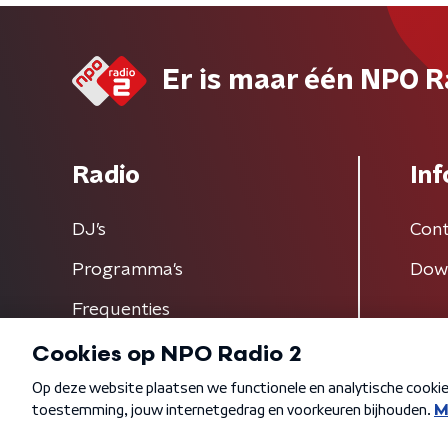
Er is maar één NPO R
Radio
Inf
DJ’s
Cont
Programma's
Dow
Frequenties
Algemene voorwaarden
Privacybeleid