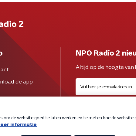
adio 2
o
NPO Radio 2 nie
Altijd op de hoogte van 
act
nload de app