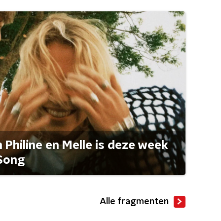
Philine en Melle is deze week
Song
Alle fragmenten