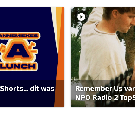
Shorts... dit was
Remember Us van 
NPO Radio 2 Top