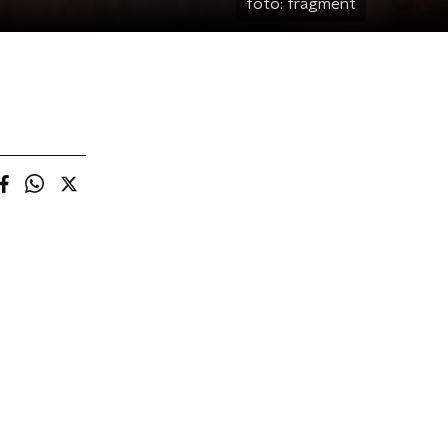
foto:
fragment