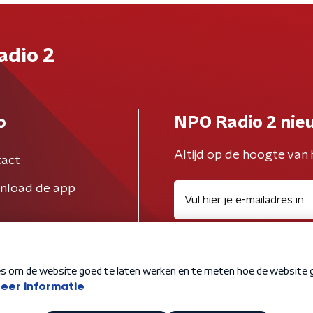
adio 2
o
NPO Radio 2 nie
Altijd op de hoogte van 
act
nload de app