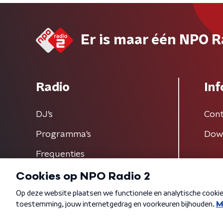
Er is maar één NPO R
Radio
Inf
DJ’s
Cont
Programma's
Dow
Frequenties
Algemene voorwaarden
Privacybeleid