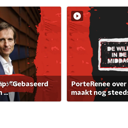
ump: "Gebaseerd
PorteRenee over 
...
maakt nog steeds