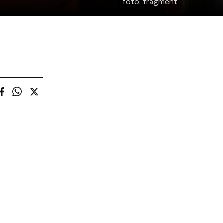
foto:
fragment