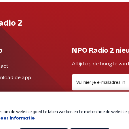
adio 2
o
NPO Radio 2 nie
Altijd op de hoogte van 
act
nload de app