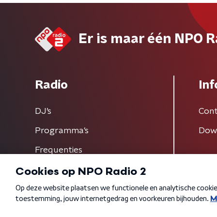
Er is maar één NPO R
Radio
Inf
DJ’s
Cont
Programma's
Dow
Frequenties
Algemene voorwaarden
Privacybeleid