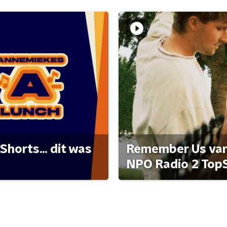
Shorts... dit was
Remember Us van 
NPO Radio 2 Top