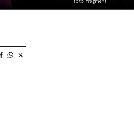
foto:
fragment