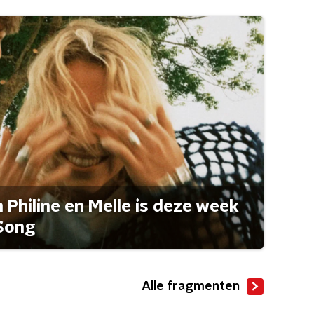
Philine en Melle is deze week
Song
Alle fragmenten