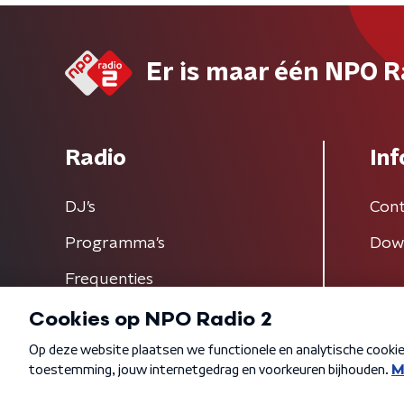
Er is maar één NPO R
Radio
Inf
DJ’s
Cont
Programma's
Dow
Frequenties
Algemene voorwaarden
Privacybeleid