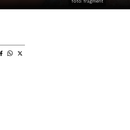
foto:
fragment