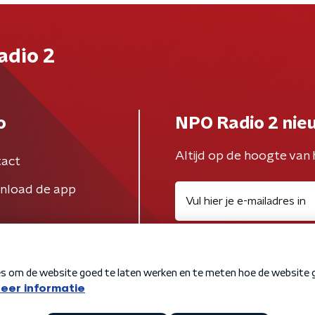
adio 2
o
NPO Radio 2 nie
Altijd op de hoogte van 
act
nload de app