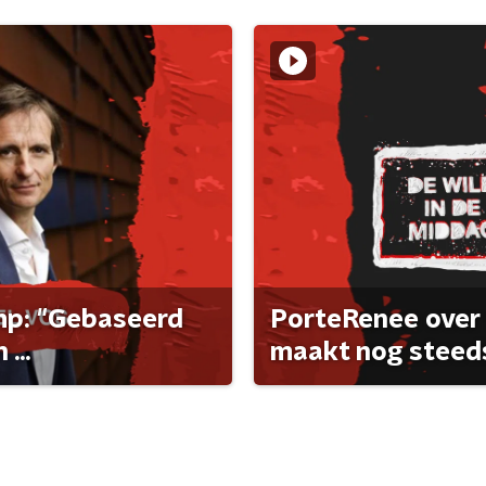
ump: "Gebaseerd
PorteRenee over 
...
maakt nog steeds