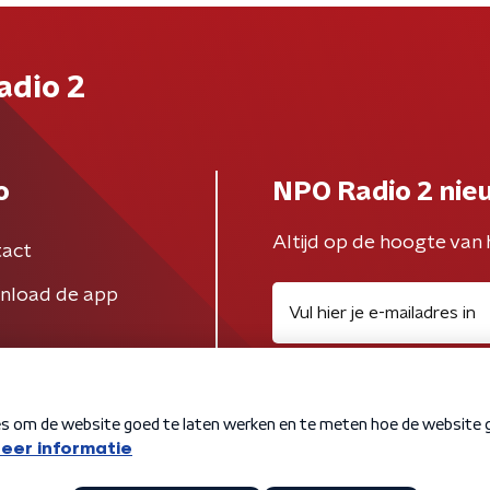
adio 2
o
NPO Radio 2 nie
Altijd op de hoogte van 
act
nload de app