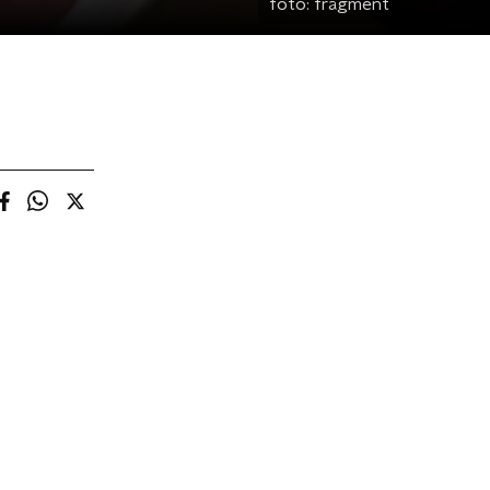
foto:
fragment