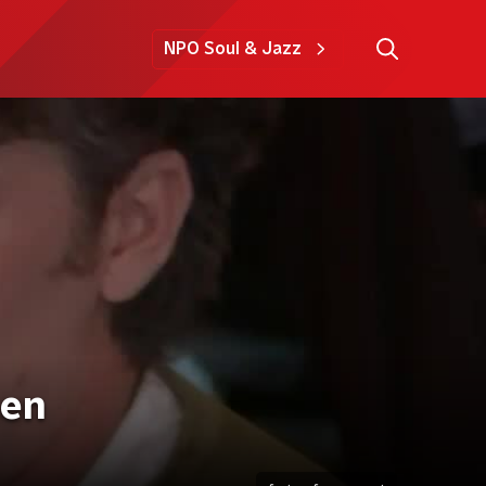
NPO Soul & Jazz
 en