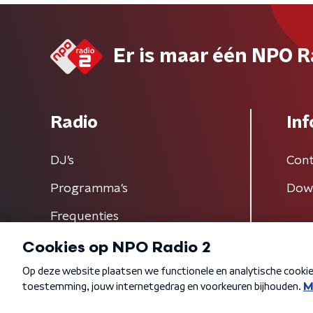
Er is maar één NPO R
Radio
Inf
DJ’s
Cont
Programma's
Dow
Frequenties
Algemene voorwaarden
Privacybeleid