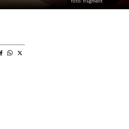
foto:
fragment