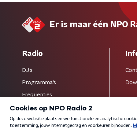
Er is maar één NPO R
Radio
Inf
DJ’s
Cont
Programma's
Dow
Frequenties
Algemene voorwaarden
Privacybeleid