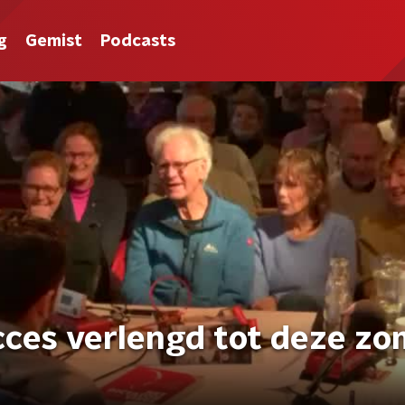
g
Gemist
Podcasts
ces verlengd tot deze zo