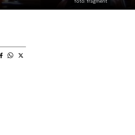
foto:
fragment