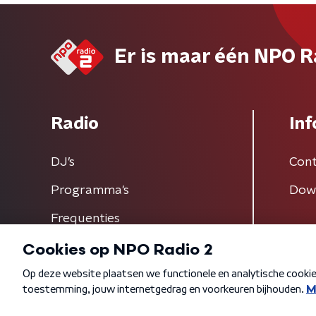
Er is maar één NPO R
Radio
Inf
DJ’s
Cont
Programma's
Dow
Frequenties
Algemene voorwaarden
Privacybeleid