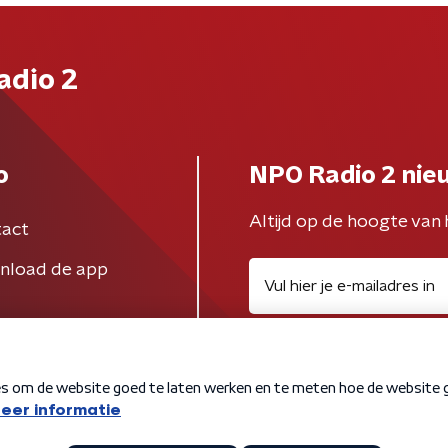
adio 2
o
NPO Radio 2 nie
Altijd op de hoogte van 
act
nload de app