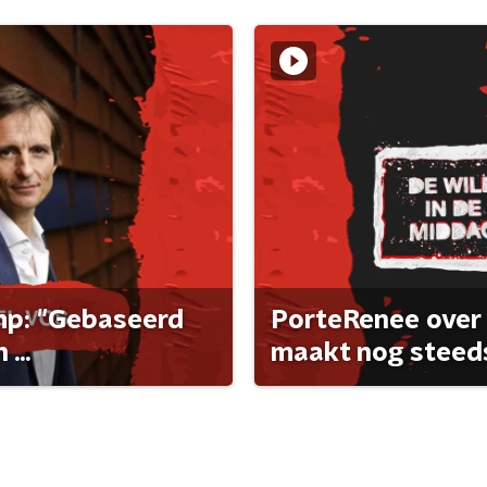
ump: "Gebaseerd
PorteRenee over 
...
maakt nog steeds