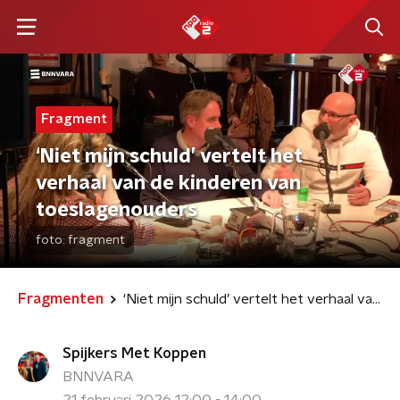
Fragment
‘Niet mijn schuld’ vertelt het
verhaal van de kinderen van
toeslagenouders
foto:
fragment
Fragmenten
‘Niet mijn schuld’ vertelt het verhaal van de kinderen van toeslagenouders
Spijkers Met Koppen
BNNVARA