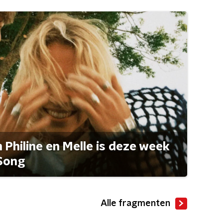
Philine en Melle is deze week
Song
Alle fragmenten