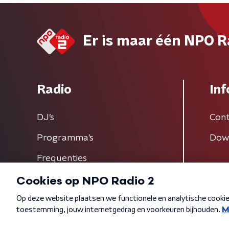
Er is maar één NPO R
Radio
Inf
DJ’s
Cont
Programma's
Dow
Frequenties
Algemene voorwaarden
Privacybeleid