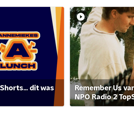
Shorts... dit was
Remember Us van 
NPO Radio 2 Top