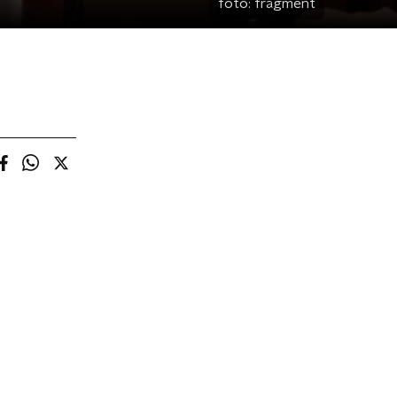
foto:
fragment