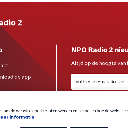
adio 2
o
NPO Radio 2 nie
Altijd op de hoogte van 
act
nload de app