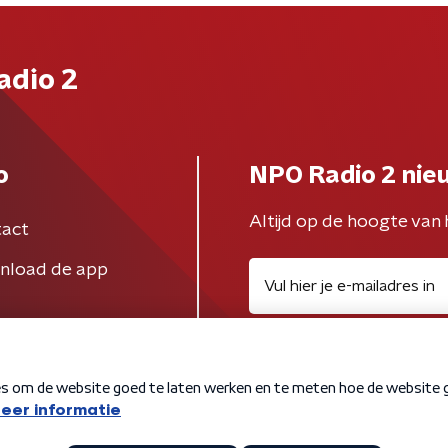
adio 2
o
NPO Radio 2 nie
Altijd op de hoogte van 
act
nload de app