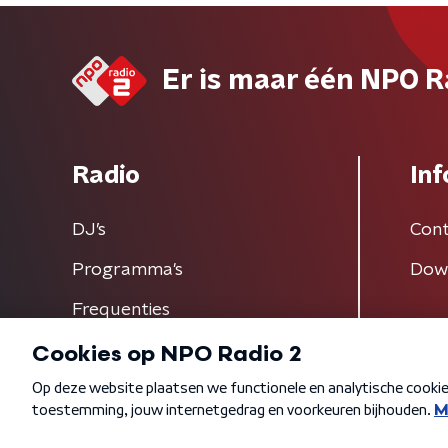
Er is maar één NPO R
Radio
Inf
DJ’s
Cont
Programma's
Dow
Frequenties
Algemene voorwaarden
Privacybeleid