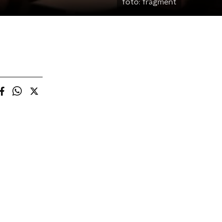
foto:
fragment