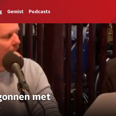
g
Gemist
Podcasts
gonnen met
g