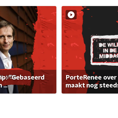
ump: "Gebaseerd
PorteRenee over 
...
maakt nog steeds