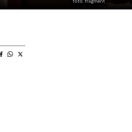
foto:
fragment