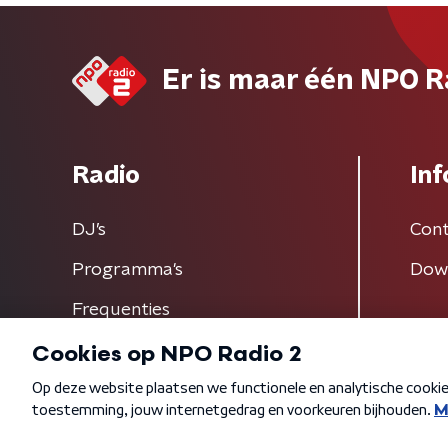
Er is maar één NPO R
Radio
Inf
DJ’s
Cont
Programma's
Dow
Frequenties
Algemene voorwaarden
Privacybeleid