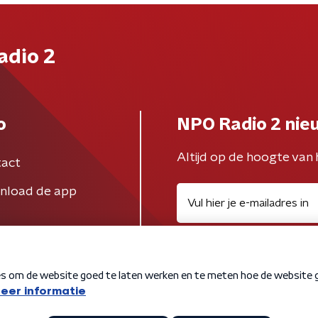
adio 2
o
NPO Radio 2 nie
Altijd op de hoogte van 
act
nload de app