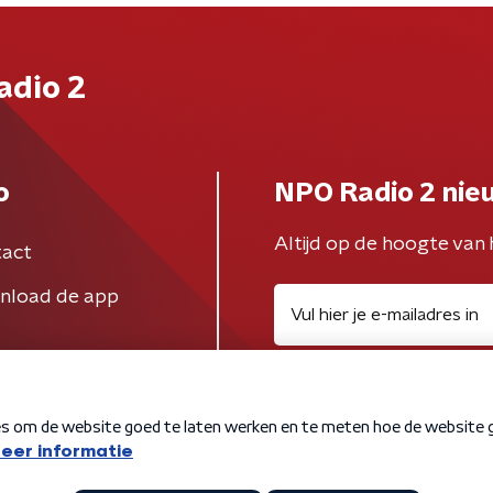
adio 2
o
NPO Radio 2 nie
Altijd op de hoogte van 
act
nload de app