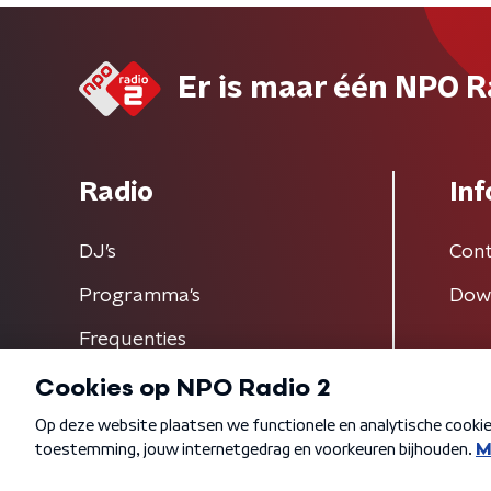
Er is maar één NPO R
Radio
Inf
DJ’s
Cont
Programma's
Dow
Frequenties
Algemene voorwaarden
Privacybeleid