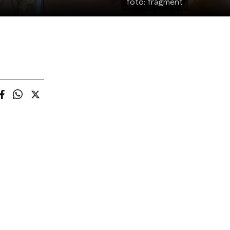
foto:
fragment