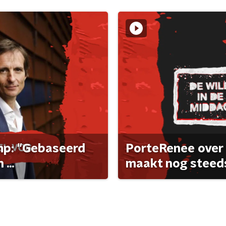
ump: "Gebaseerd
PorteRenee over 
...
maakt nog steeds