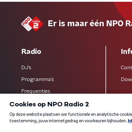
Er is maar één NPO R
Radio
Inf
DJ’s
Cont
Programma's
Dow
Frequenties
Algemene voorwaarden
Privacybeleid