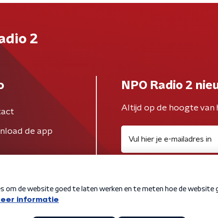
adio 2
o
NPO Radio 2 nie
Altijd op de hoogte van 
act
nload de app