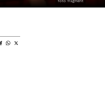
foto:
fragment