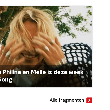
Philine en Melle is deze week
Song
Alle fragmenten