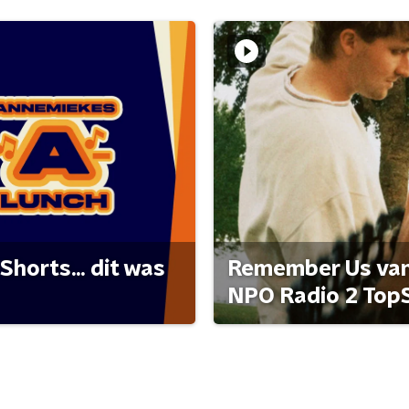
Shorts... dit was
Remember Us van 
NPO Radio 2 Top