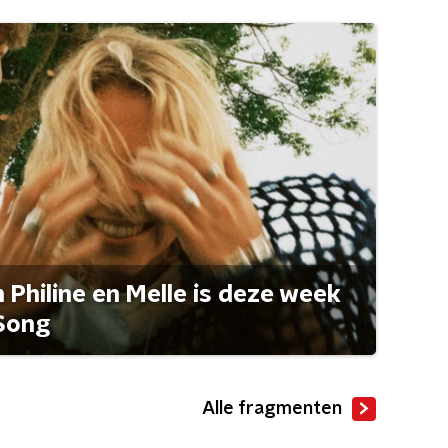
Philine en Melle is deze week
Song
Alle fragmenten