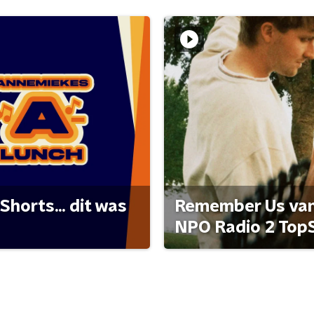
Shorts... dit was
Remember Us van 
NPO Radio 2 Top