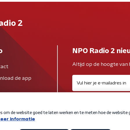
adio 2
o
NPO Radio 2 nie
Altijd op de hoogte van 
act
nload de app