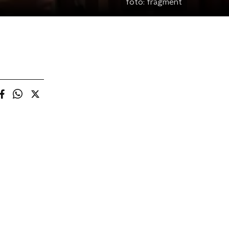
foto:
fragment