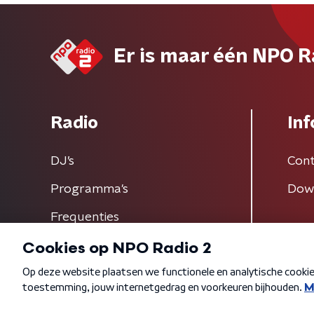
Er is maar één NPO R
Radio
Inf
DJ’s
Cont
Programma's
Dow
Frequenties
Algemene voorwaarden
Privacybeleid