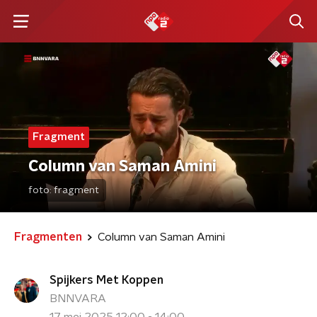
Fragment
Column van Saman Amini
foto:
fragment
Fragmenten
Column van Saman Amini
Spijkers Met Koppen
BNNVARA