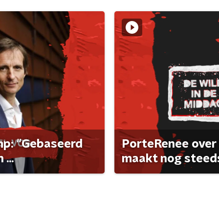
ump: "Gebaseerd
PorteRenee over 
...
maakt nog steeds