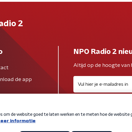
adio 2
o
NPO Radio 2 nie
Altijd op de hoogte van 
act
nload de app