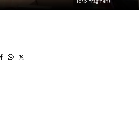
foto:
fragment