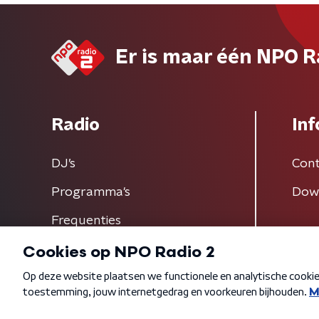
Er is maar één NPO R
Radio
Inf
DJ’s
Cont
Programma's
Dow
Frequenties
Algemene voorwaarden
Privacybeleid