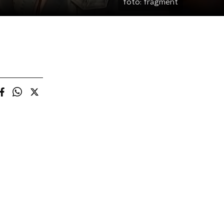
foto:
fragment