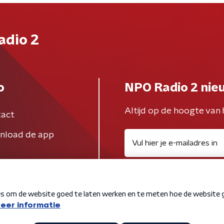
adio 2
o
NPO Radio 2 nie
Altijd op de hoogte van 
act
nload de app