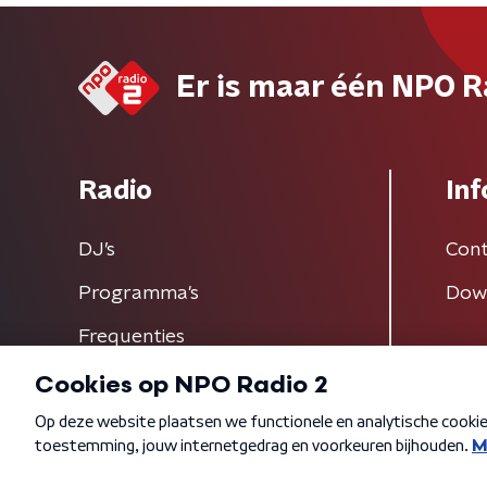
Er is maar één NPO R
Radio
Inf
DJ’s
Cont
Programma's
Dow
Frequenties
Algemene voorwaarden
Privacybeleid