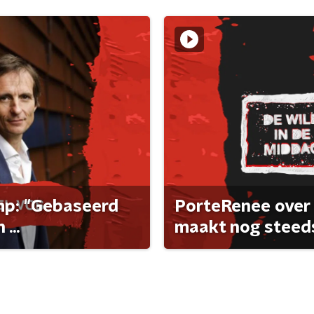
ump: "Gebaseerd
PorteRenee over 
...
maakt nog steeds