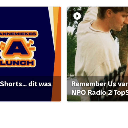
Shorts... dit was
Remember Us van 
NPO Radio 2 Top