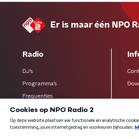
Er is maar één NPO R
Radio
Inf
DJ’s
Cont
Programma's
Dow
Frequenties
Algemene voorwaarden
Privacybeleid