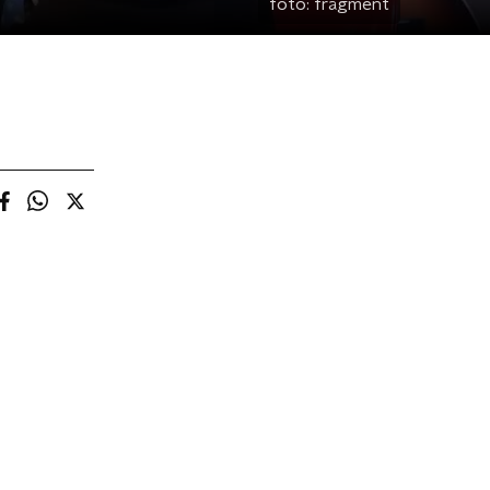
foto:
fragment