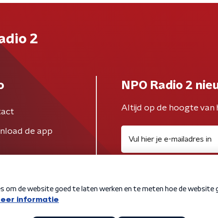
adio 2
o
NPO Radio 2 nie
Altijd op de hoogte van 
act
nload de app