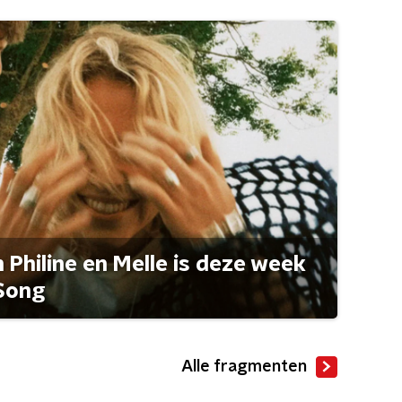
Philine en Melle is deze week
Song
Alle fragmenten