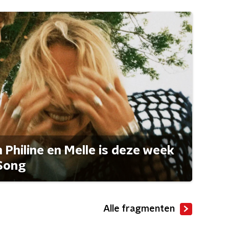
Philine en Melle is deze week
Song
Alle fragmenten