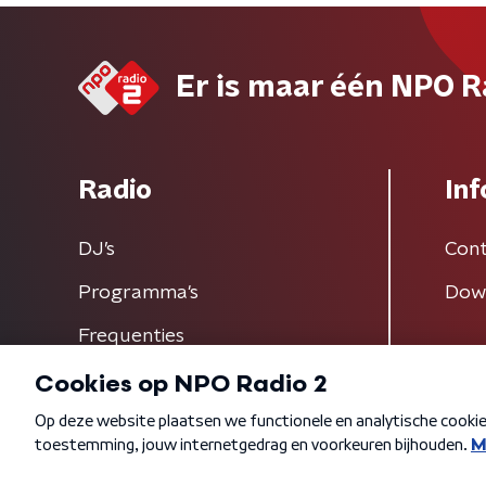
Er is maar één NPO R
Radio
Inf
DJ’s
Cont
Programma's
Dow
Frequenties
Algemene voorwaarden
Privacybeleid