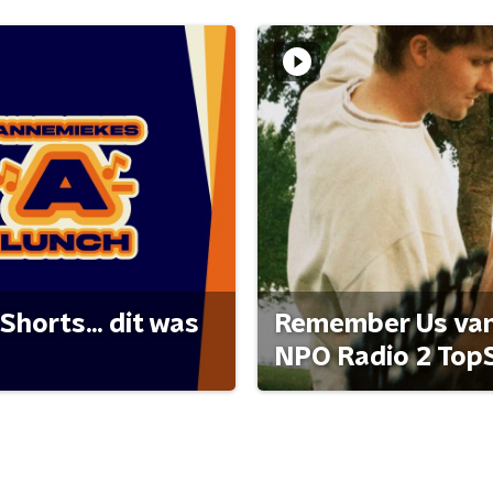
Shorts... dit was
Remember Us van 
NPO Radio 2 Top