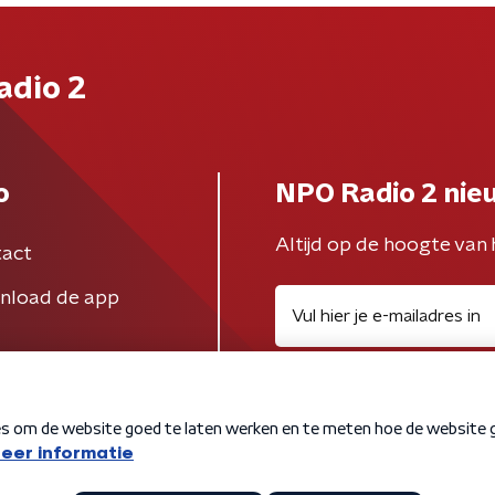
adio 2
o
NPO Radio 2 nie
Altijd op de hoogte van 
act
nload de app