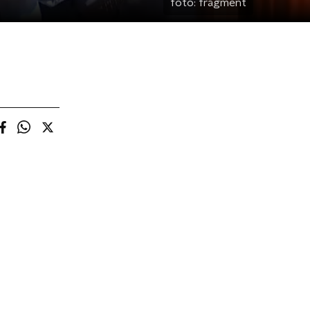
foto:
fragment