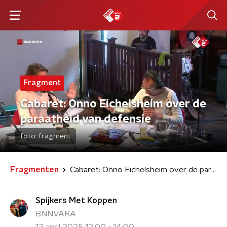
Fragment
Cabaret: Onno Eichelsheim over de
paraatheid van defensie
foto:
fragment
Fragmenten
Cabaret: Onno Eichelsheim over de paraatheid van defensie
Spijkers Met Koppen
BNNVARA