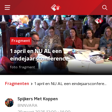
Fragment
1 april en NU AL een
eindejaarsconference
foto:
fragment
Fragmenten
1 april en NU AL een eindejaarsconference
Spijkers Met Koppen
BNNVARA