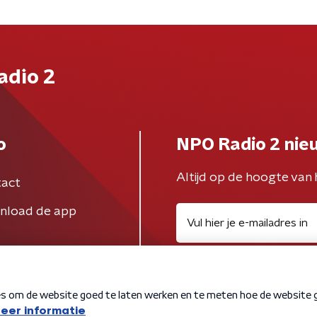
adio 2
o
NPO Radio 2 nie
Altijd op de hoogte van 
act
nload de app