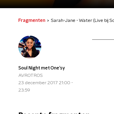
Fragmenten
Sarah-Jane - Water (Live bij S
Soul Night met One'sy
AVROTROS
23 december 2017 21:00 -
23:59