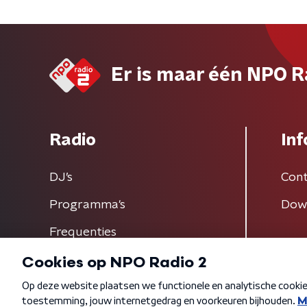
Er is maar één NPO R
Radio
Inf
DJ’s
Cont
Programma's
Dow
Frequenties