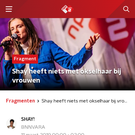
Fragment
Shay heeft niets met okselhaar bij
vrouwen
Fragmenten
Shay heeft niets met okselhaar bij vrouwen
SHAY!
BNNVARA