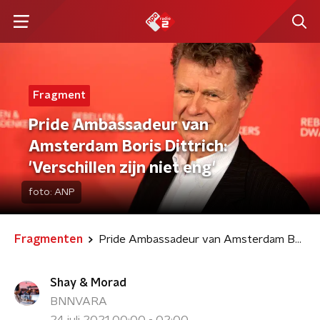
Fragment
Pride Ambassadeur van
Amsterdam Boris Dittrich:
'Verschillen zijn niet eng'
foto:
ANP
Fragmenten
Pride Ambassadeur van Amsterdam Boris Dittrich: 'Verschillen zijn niet eng'
Shay & Morad
BNNVARA