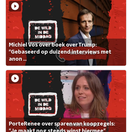
Michiel Vos over boek over Trump:
"Gebaseerd op duizend interviews met
anon ...
PorteRenee over sparen van koopzegels:
"Je maakt nog steeds winst hiermee"