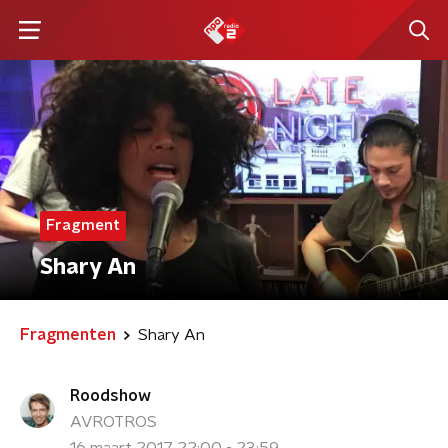
Fragment
Shary An
Fragmenten
Shary An
Roodshow
AVROTROS