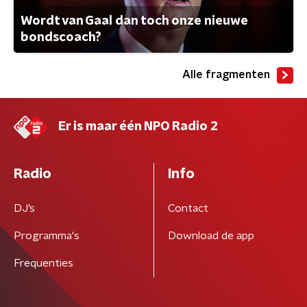
Wordt van Gaal dan toch onze nieuwe
bondscoach?
Alle fragmenten
Er is maar één NPO Radio 2
Radio
Info
DJ’s
Contact
Programma's
Download de app
Frequenties