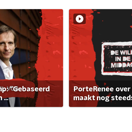
ump: "Gebaseerd
PorteRenee over 
...
maakt nog steeds