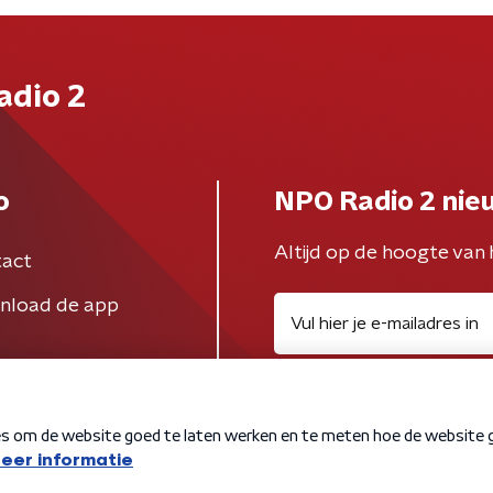
adio 2
o
NPO Radio 2 nie
Altijd op de hoogte van 
act
nload de app