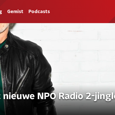
g
Gemist
Podcasts
t nieuwe NPO Radio 2-jingl