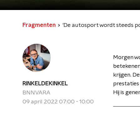
Fragmenten
'De autosport wordt steeds p
Morgen wor
betekenen
krijgen. De
RINKELDEKINKEL
prestatie
Hij is gen
BNNVARA
09 april 2022 07:00 - 10:00