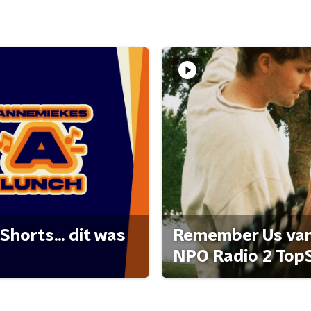
Shorts... dit was
Remember Us van 
NPO Radio 2 Top