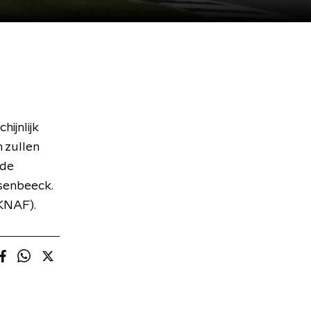
ijnlijk
 zullen
 de
senbeeck.
(KNAF).