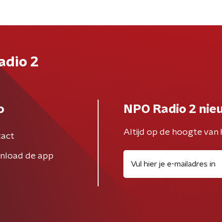
adio 2
o
NPO Radio 2 nie
Altijd op de hoogte van 
act
nload de app