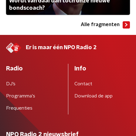
Wordt van Gaal dan toch onze nieuwe
bondscoach?
Alle fragmenten
Er is maar één NPO Radio 2
Radio
Info
DJ’s
Contact
Programma's
Download de app
Frequenties
NPO Radio 2 nieuwsbrief