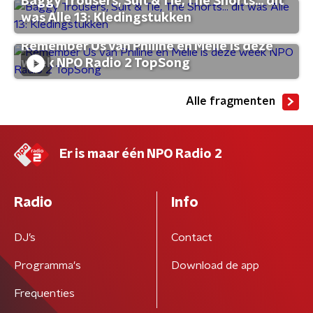
Baggy Trousers, Suit & Tie, The Shorts... dit
was Alle 13: Kledingstukken
Remember Us van Philine en Melle is deze
week NPO Radio 2 TopSong
Alle fragmenten
Er is maar één NPO Radio 2
Radio
Info
DJ’s
Contact
Programma's
Download de app
Frequenties