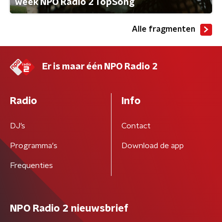
week NPO Radio 2 TopSong
Alle fragmenten
Er is maar één NPO Radio 2
Radio
Info
DJ’s
Contact
Programma's
Download de app
Frequenties
NPO Radio 2 nieuwsbrief