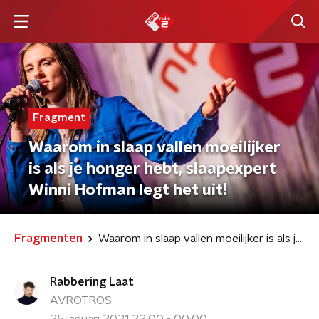
Fragment
Waarom in slaap vallen moeilijker
is als je honger hebt, slaapexpert
Winni Hofman legt het uit!
Fragmenten
Waarom in slaap vallen moeilijker is als je honger hebt, slaapexpert Winni Hofman legt het uit!
Rabbering Laat
AVROTROS