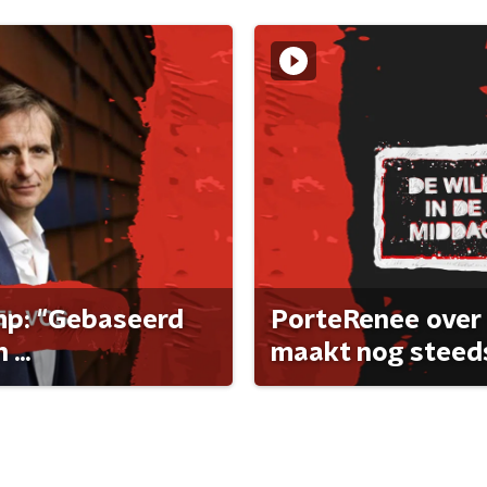
ump: "Gebaseerd
PorteRenee over 
...
maakt nog steeds