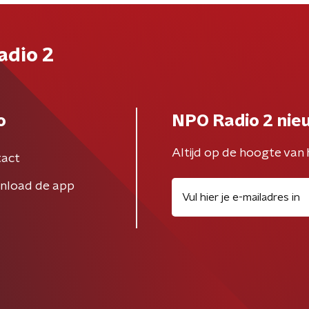
adio 2
o
NPO Radio 2 nie
Altijd op de hoogte van 
act
nload de app