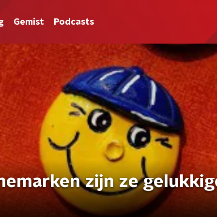
g
Gemist
Podcasts
emarken zijn ze gelukkig