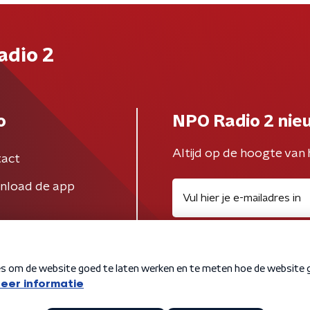
adio 2
o
NPO Radio 2 nie
Altijd op de hoogte van 
act
nload de app