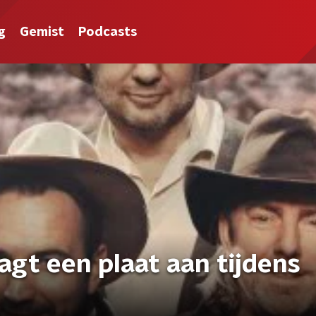
g
Gemist
Podcasts
agt een plaat aan tijdens