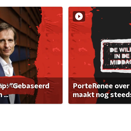
ump: "Gebaseerd
PorteRenee over 
...
maakt nog steeds