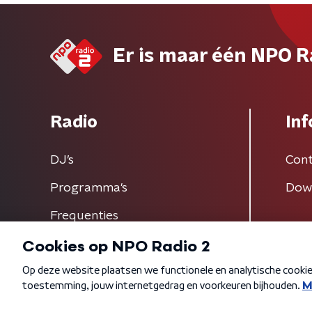
Er is maar één NPO R
Radio
Inf
DJ’s
Cont
Programma's
Dow
Frequenties
Algemene voorwaarden
Privacybeleid